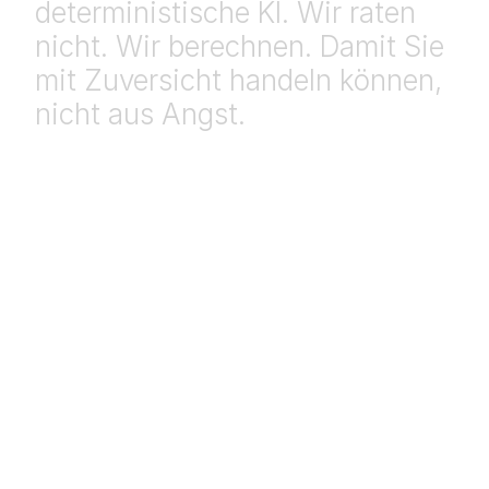
deterministische
KI.
Wir
raten
nicht.
Wir
berechnen.
Damit
Sie
mit
Zuversicht
handeln
können,
nicht
aus
Angst.
Risiken erkennen. Resilienz 
aufbauen.
Entscheidungen, 
denen Sie vertrauen 
können
Unsere KI liefert für dieselbe Eingabe stets 