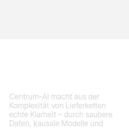
Resilienz ist keine Reaktion. Sie 
wird entwickelt.
Centrum-AI
macht
aus
der
Komplexität
von
Lieferketten
echte
Klarheit
–
durch
saubere
Daten,
kausale
Modelle
und