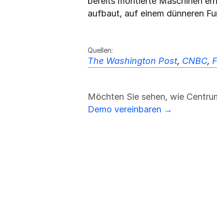
bereits montierte Maschinen erhä
aufbaut, auf einem dünneren Fu
Friedrich Sulk
FS
Quellen:
The Washington Post
, 
CNBC
, 
F
Möchten Sie sehen, wie Centrum
Demo vereinbaren →
Seien Sie gl
Schritt vora