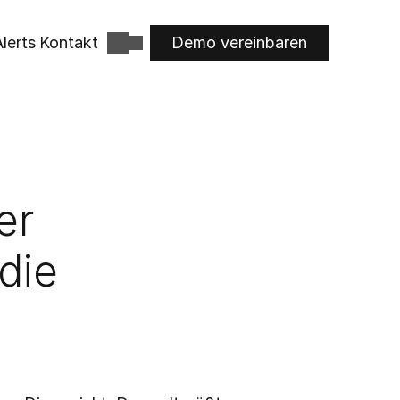
lerts
Kontakt
Demo vereinbaren
r 
ie 