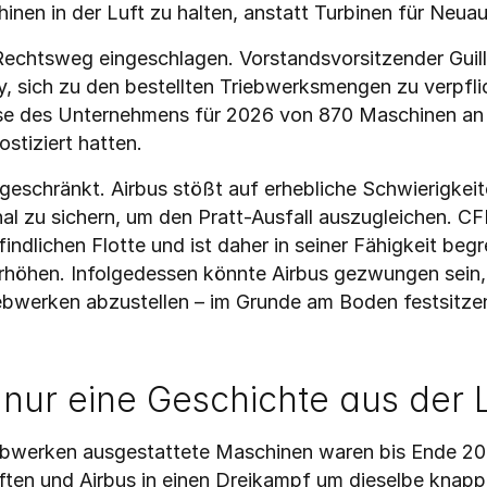
nen in der Luft zu halten, anstatt Turbinen für Neuau
 Rechtsweg eingeschlagen. Vorstandsvorsitzender Guil
, sich zu den bestellten Triebwerksmengen zu verpflich
se des Unternehmens für 2026 von 870 Maschinen an –
stiziert hatten.
geschränkt. Airbus stößt auf erhebliche Schwierigkeit
 zu sichern, um den Pratt-Ausfall auszugleichen. CFM p
indlichen Flotte und ist daher in seiner Fähigkeit beg
höhen. Infolgedessen könnte Airbus gezwungen sein, v
ebwerken abzustellen – im Grunde am Boden festsitzen
nur eine Geschichte aus der Lu
bwerken ausgestattete Maschinen waren bis Ende 20
aften und Airbus in einen Dreikampf um dieselbe knap