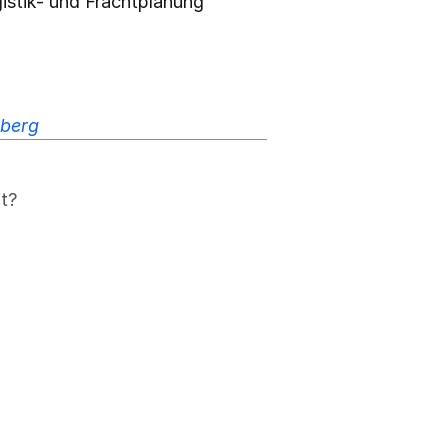
istik- und Frachtplanung 
berg
t?
 einen 