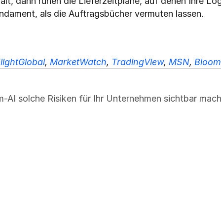
lt, dann ruhen die Lieferzeitpläne, auf denen Ihre Log
ndament, als die Auftragsbücher vermuten lassen.
lightGlobal
, 
MarketWatch
, 
TradingView
, 
MSN
, 
Bloom
-AI solche Risiken für Ihr Unternehmen sichtbar mach
obalen Lieferketten-Störungen
us