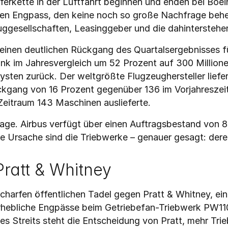
ferkette in der Luftfahrt beginnen und enden bei Boein
inen Engpass, den keine noch so große Nachfrage behe
uggesellschaften, Leasinggeber und die dahinterstehen
einen deutlichen Rückgang des Quartalsergebnisses für
ank im Jahresvergleich um 52 Prozent auf 300 Millionen
sten zurück. Der weltgrößte Flugzeughersteller liefert
kgang von 16 Prozent gegenüber 136 im Vorjahreszeitr
Zeitraum 143 Maschinen auslieferte.
rage. Airbus verfügt über einen Auftragsbestand von 8
e Ursache sind die Triebwerke – genauer gesagt: dere
ratt & Whitney
harfen öffentlichen Tadel gegen Pratt & Whitney, einen
rhebliche Engpässe beim Getriebefan-Triebwerk PW110
s Streits steht die Entscheidung von Pratt, mehr Trie