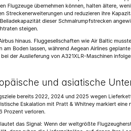
euen Flugzeuge übernehmen können, halten ältere, wenige
en Streckenerweiterungen und reduzieren ihre Kapazitäts
Beiladekapazität dieser Schmalrumpfstrecken angewies
htraten steigen.
irbus hinaus. Fluggesellschaften wie Air Baltic musst
am Boden lassen, während Aegean Airlines geplante 
 bei der Auslieferung von A321XLR-Maschinen infolge
uropäische und asiatische Un
gsziele bereits 2022, 2024 und 2025 wegen Lieferkett
istische Eskalation mit Pratt & Whitney markiert eine 
6 Prozent verloren.
 lautet das Signal: Wenn der weltgrößte Flugzeugherste