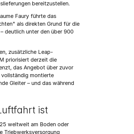
slieferungen bereitzustellen.
laume Faury führte das 
ten" als direkten Grund für die 
 deutlich unter den über 900 
en, zusätzliche Leap-
riorisiert derzeit die 
renzt, das Angebot über zuvor 
ollständig montierte 
de Gleiter – und das während 
ftfahrt ist
25 weltweit am Boden oder 
pe Triebwerksversorgung 