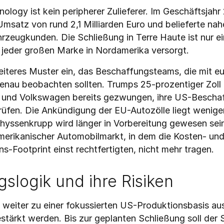
ogy ist kein peripherer Zulieferer. Im Geschäftsjahr 
satz von rund 2,1 Milliarden Euro und belieferte nahe
rzeugkunden. Die Schließung in Terre Haute ist nur ei
 jeder großen Marke in Nordamerika versorgt.
reiteres Muster ein, das Beschaffungsteams, die mit eu
genau beobachten sollten. Trumps 25-prozentiger Zoll 
nd Volkswagen bereits gezwungen, ihre US-Beschaf
fen. Die Ankündigung der EU-Autozölle liegt weniger 
yssenkrupp wird länger in Vorbereitung gewesen sein
amerikanischer Automobilmarkt, in dem die Kosten- un
s-Footprint einst rechtfertigten, nicht mehr tragen.
gslogik und ihre Risiken
l weiter zu einer fokussierten US-Produktionsbasis au
tärkt werden. Bis zur geplanten Schließung soll der 