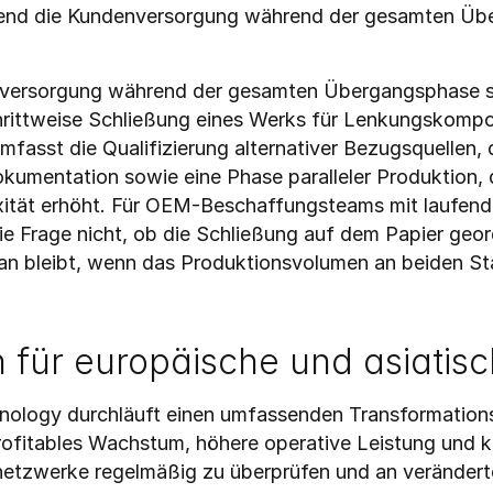
end die Kundenversorgung während der gesamten Über
ersorgung während der gesamten Übergangsphase siche
chrittweise Schließung eines Werks für Lenkungskompo
fasst die Qualifizierung alternativer Bezugsquellen, 
umentation sowie eine Phase paralleler Produktion, d
xität erhöht. Für OEM-Beschaffungsteams mit laufend
ie Frage nicht, ob die Schließung auf dem Papier geordn
n bleibt, wenn das Produktionsvolumen an beiden Stan
 für europäische und asiati
logy durchläuft einen umfassenden Transformationspr
rofitables Wachstum, höhere operative Leistung und kl
etzwerke regelmäßig zu überprüfen und an veränderte