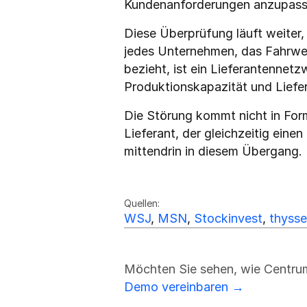
Kundenanforderungen anzupass
Diese Überprüfung läuft weiter,
jedes Unternehmen, das Fahrwe
bezieht, ist ein Lieferantennetz
Produktionskapazität und Liefe
Die Störung kommt nicht in For
Lieferant, der gleichzeitig ein
mittendrin in diesem Übergang.
Friedrich Sulk
FS
Quellen:
WSJ
, 
MSN
, 
Stockinvest
, 
thyss
Möchten Sie sehen, wie Centrum
Demo vereinbaren →