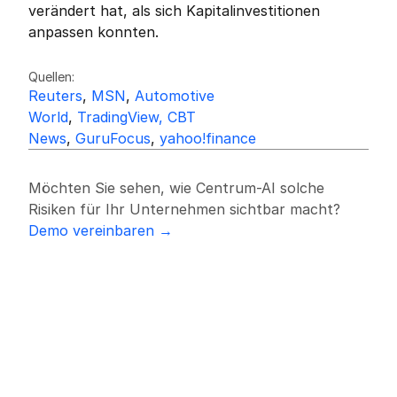
verändert hat, als sich Kapitalinvestitionen 
anpassen konnten.
Friedrich Sulk
FS
Quellen:
Reuters
, 
MSN
, 
Automotive 
World
, 
TradingView,
CBT 
News
, 
GuruFocus
, 
yahoo!finance
Möchten Sie sehen, wie Centrum-AI solche 
Risiken für Ihr Unternehmen sichtbar macht?
Demo vereinbaren →