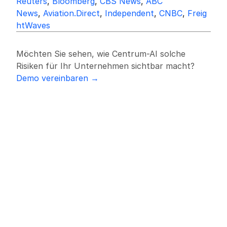
Reuters
, 
Bloomberg
, 
CBS News
, 
ABC 
News
, 
Aviation.Direct
, 
Independent
, 
CNBC
, 
Freig
htWaves
Möchten Sie sehen, wie Centrum-AI solche 
Risiken für Ihr Unternehmen sichtbar macht?
Demo vereinbaren →